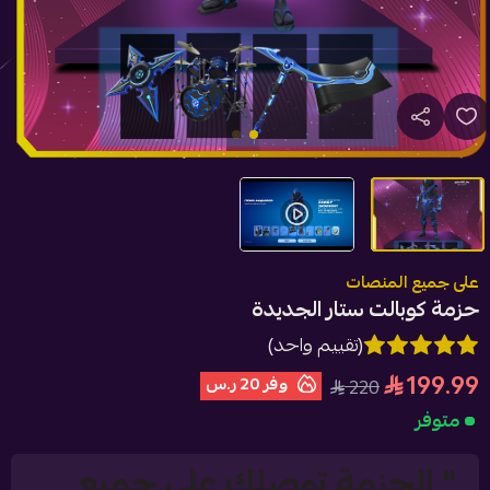
على جميع المنصات
حزمة كوبالت ستار الجديدة
(تقييم واحد)
199.99
وفر
20 ر.س
220
متوفر
" الحزمة توصلك على جميع