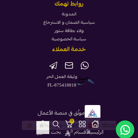
روابط تهمك
المدونة
سياسية الضمان و الاسترجاع
ولاء بطاقة ستور
سياسة الخصوصية
خدمة العملاء
وثيقة العمل الحر
FL-875418818
موثّق في منصة الأعمال
0
الرئيسية
الأقسام
بحث
دخول
0
الحقوق محفوظة | 2026
بطاقة ستور