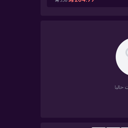
358
 حاليا