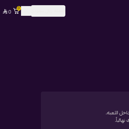
0
العملة:
ريال سعودي
0
خل اللعبه.
ائياً.