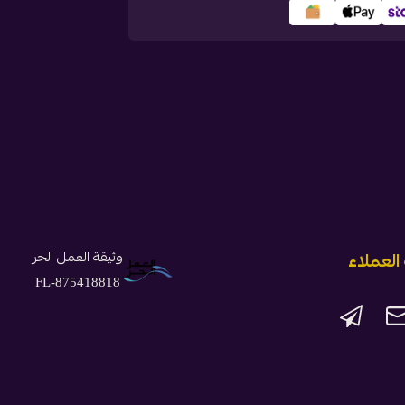
وثيقة العمل الحر
لعملاء
FL-875418818