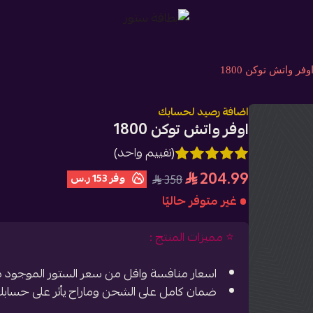
بطاقة ستور
وفر واتش توكن 1800
اضافة رصيد لحسابك
اوفر واتش توكن 1800
(تقييم واحد)
204.99
وفر
153 ر.س
358
غير متوفر حاليًا
⭐️ مميزات المنتج :
اسعار منافسة واقل من سعر الستور الموجود دا
ضمان كامل على الشحن وماراح يأثر على حسابك نه