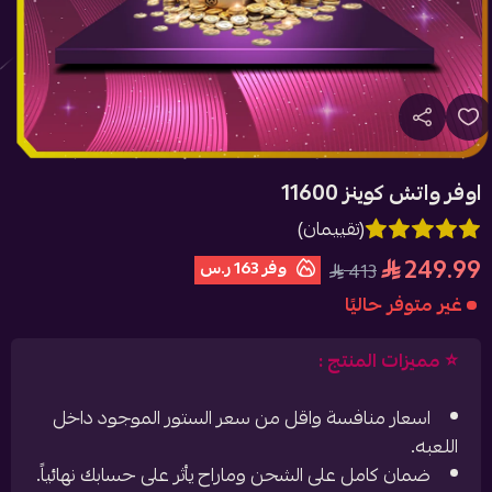
اوفر واتش كوينز 11600
(تقييمان)
249.99
وفر
163 ر.س
413
غير متوفر حاليًا
⭐️ مميزات المنتج :
اسعار منافسة واقل من سعر الستور الموجود داخل
اللعبه.
ضمان كامل على الشحن وماراح يأثر على حسابك نهائياً.