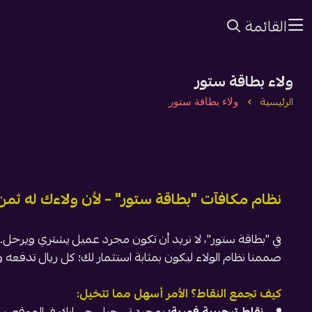
القائمة
ولاء بطاقة ستور
الرئيسية
ولاء بطاقة ستور
نظام مكافآت "بطاقة ستور" – لأن ولاءك له ثمن
في "بطاقة ستور"، لا نريد أن تكون مجرد عميل يشتري ويرحل.
صممنا نظام الولاء ليكون بمثابة استثمار لك؛ كل ريال تدفعه
كيف تجمع النقاط؟ الأمر أسهل مما تتخيل:
نقاط ترحيبية فورية:
بمجرد تسجيل حسابك في الموقع، ست