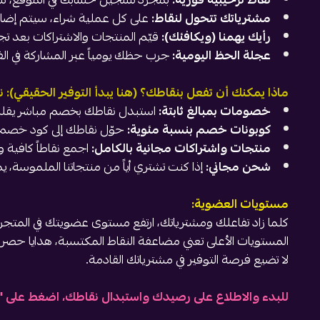
مشترياتك تتحول لنقاط:
على كل عملية شراء، سيتم إضافة 
رأيك يهمنا (ويكافئك):
قيّم المنتجات والاشتراكات بعد تج
عجلة الحظ اليومية:
جرب حظك يومياً عبر المشاركة في ال
ماذا يمكنك أن تفعل بنقاطك؟ (هنا يبدأ التوفير الحقيقي): 
خصومات بمبالغ ثابتة:
استبدل نقاطك بخصم مباشر يقلل م
كوبونات خصم بنسبة مئوية:
حوّل نقاطك إلى كود خصم ب
منتجات واشتراكات مجانية بالكامل:
اجمع نقاطاً كافية واستبدلها 
شحن مجاني:
إذا كنت تشتري أياً من منتجاتنا الملموسة، 
مستويات العضوية:
كلما زاد تفاعلك ومشترياتك، ارتفع مستوى عضويتك في المتجر.
المستويات الأعلى تعني مضاعفة النقاط المكتسبة، هدايا ح
لا تضيع فرصة التوفير في مشترياتك القادمة.
للبدء والاطلاع على رصيدك واستبدال نقاطك، اضغط على "أ