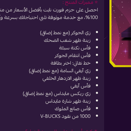
⭐️ مميزات المنتج :
احصل على حزم فورت نايت بأفضل الأسعار من متج
100%، مع خدمة موثوقة تلبي احتياجاتك بسرعة وأمان.
زي الجوكر (مع نمط إضافي)
زينة ظهر شغب الضحك
فأس نكتة سيئة
فأس انتقام الجوكر
خط نفاثي: اختر بطاقة
زي آيفي السامة (مع نمط إضافي)
زينة ظهر الازدهار الخلفي
فأس آيفي
زي ريكس مايداس (مع نمط إضافي)
زينة ظهر شارة مايداس
فأس صانع الملوك
1000 من نقود V-BUCKS