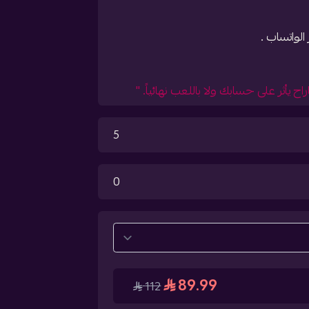
الواتساب .
 يأثر على حسابك ولا باللعب نهائياً. "
5
0
89.99
112