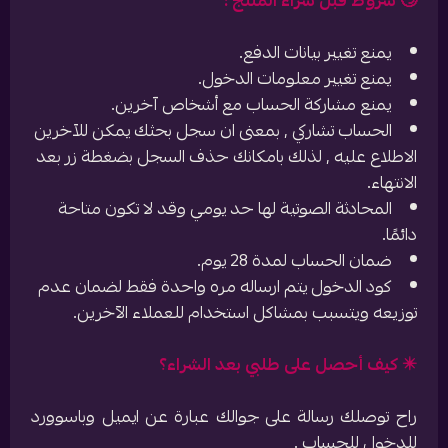
🙄 شروط قبل شراء المنتج :
يمنع تغيير بيانات الدفع.
يمنع تغيير معلومات الدخول.
يمنع مشاركة الحساب مع أشخاص آخرين.
الحساب تشاركي , بمعنى ان سجل بحثك يمكن للآخرين
الاطلاع عليه , لذلك بامكانك حذف السجل بضغطة زر بعد
الانتهاء.
المحادثة الصوتية لها حد يومي وقد لا تكون متاحة
دائمًا.
ضمان الحساب لمدة 28 يوم.
كود الدخول يتم ارساله مره واحدة فقط لضمان عدم
توزيعه ويتسبب بمشاكل استخدام للعملاء الآخرين.
✴️ كيف أحصل على طلبي بعد الشراء؟
راح توصلك رسالة على جوالك عبارة عن ايميل وباسوورد
للدخول للحساب .