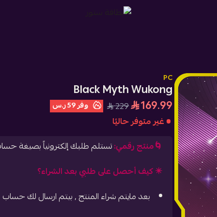
بطاقة ستور
PC
Black Myth Wukong
169.99
وفر
59 ر.س
229
غير متوفر حاليًا
🌀منتج رقمي:
تستلم طلبك إلكترونياً بصيغة حس
✴️ كيف أحصل على طلبي بعد الشراء؟
بعد مايتم شراء المنتج , بيتم ارسال لك حساب 