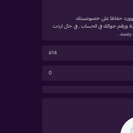
اسوورد حفاظا على خصوصيتك.
ية ورقم جوالك في الحساب , في حال اردت
رصيد .
614
0