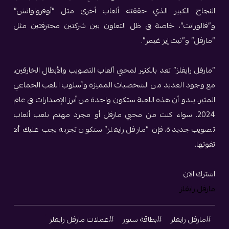
النجاح الكبير الذي حققته ألعاب أخرى مثل “أوفرواواتش”
و”فالورانت”، خاصة في ظل التعاون بين شركتين محترفتين مثل
“مارفل” و”نيت إيز غيمز”.
“مارفل رايفلز” تعد بالكثير لمحبي ألعاب التصويب والأبطال الخارقين.
مع وجود العديد من الشخصيات المميزة وأسلوب اللعب الجماعي
المثير، يبدو أن هذه اللعبة ستكون واحدة من أبرز الإصدارات في عام
2024. سواء كنت من محبي مارفل أو مجرد مهتم بلعب ألعاب
تصويب جديدة، فإن “مارفل رايفلز” ستكون تجربة يجب عليك ألا
تفوتها.
اشترك الان
مارفل رايفلز
#مارفل رايفلز
#بطاقة ستور
#عملات مارفل رايفلز