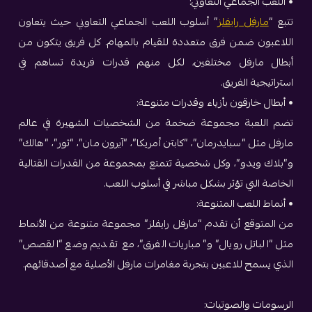
• اللعب الجماعي التعاوني:
تتبع “
مارفل رايفلز
” أسلوب اللعب الجماعي التعاوني حيث يتعاون
اللاعبون ضمن فرق متعددة للقيام بالمهام. كل فريق يتكون من
أبطال مارفل مختلفين، لكل منهم قدرات فريدة تساهم في
استراتيجية الفريق.
• أبطال خارقون بأزياء وقدرات متنوعة:
تضم اللعبة مجموعة ضخمة من الشخصيات الشهيرة في عالم
مارفل مثل “سبايدرمان”، “كابتن أمريكا”، “آيرون مان”، “ثور”، “هالك”
و”بلاك ويدو”، وكل شخصية تتمتع بمجموعة من القدرات القتالية
الخاصة التي تؤثر بشكل مباشر في أسلوب اللعب.
• أنماط اللعب المتنوعة:
من المتوقع أن تقدم “مارفل رايفلز” مجموعة متنوعة من الأنماط
مثل “الباتل رويال” و”مباريات الفرق”، مع تقديم وضع “القصص”
الذي يسمح للاعبين بتجربة مغامرات مارفل الأصلية مع أصدقائهم.
الرسومات والصوتيات: