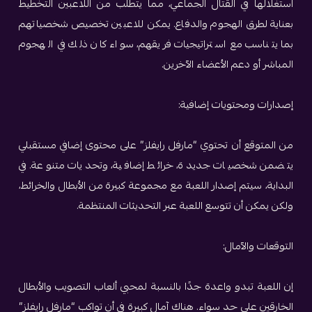
استغلالها في القتال الجماعي، مما يتطلب من اللاعبين التخطيط
بعناية لطرق الهجوم والدفاع. يمكن للاعبين تخصيص شخصياتهم
بما يتناسب مع استراتيجيات فريقهم، سواء كان ذلك في الهجوم
المباشر أو دعم الأعضاء الآخرين.
إصدارات ومحتويات إضافية:
من المتوقع أن تحتوي “مارفل رايفلز” على محتوى إضافي مستقبلي
يتضمن شخصيات جديدة، خرائط إضافية، وتحديات متنوعة. في
البداية، سيتم إصدار اللعبة مع مجموعة كبيرة من الأبطال والخرائط،
ولكن يمكن أن تتوسع اللعبة عبر التحديثات المنتظمة.
التوقعات والآمال:
إن اللعبة تبدو واعدة جدًا بالنسبة لمحبي ألعاب التصويب والأبطال
الخارقين على حد سواء. هناك آمال كبيرة في أن تواكب “مارفل رايفلز”