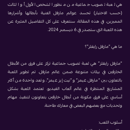
هي لعبة تصويب جماعية من منظور الشخص الأول أو الثالث
(حسب الاختيار) تجسد عوالم مارفل الغنية بأبطالها وأشرارها
المميزين. في هذه المقالة، سنتعرف على كل التفاصيل المثيرة عن
هذه اللعبة التي ستصدر في 6 ديسمبر 2024.
ما هي “مارفل رايفلز”؟
“مارفل رايفلز” هي لعبة تصويب جماعية تركز على فرق من الأبطال
الخارقين في بيئات متنوعة ضمن عالم مارفل. تم تطوير اللعبة
بالتعاون بين “مارفل غيمز” و”نيت إيز غيمز”، وتعد واحدة من أكثر
المشاريع المنتظرة في عالم ألعاب الفيديو. تعتمد اللعبة بشكل
أساسي على فرق مكونة من أبطال خارقين يتعاونون لتنفيذ مهام
وتحديات مع بعضهم البعض في معارك طاحنة.
أسلوب اللعب: