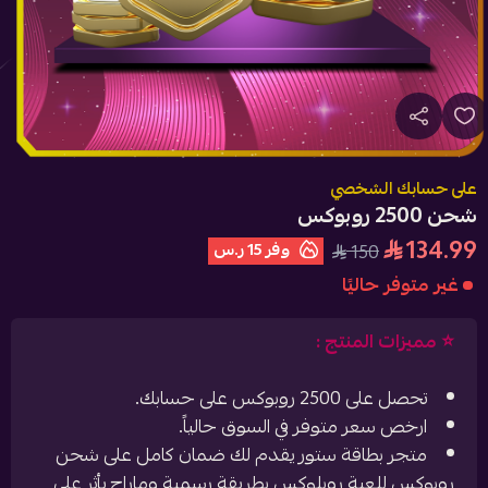
على حسابك الشخصي
شحن 2500 روبوكس
134.99
وفر
15 ر.س
150
غير متوفر حاليًا
⭐️ مميزات المنتج :
تحصل على 2500 روبوكس على حسابك.
ارخص سعر متوفر في السوق حالياً.
متجر بطاقة ستور يقدم لك ضمان كامل على شحن
روبوكس للعبة روبلوكس بطريقة رسمية وماراح يأثر على