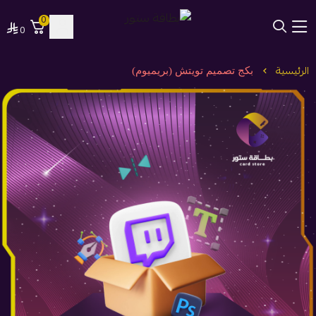
0
0
بطاقة ستور
الرئيسية
بكج تصميم تويتش (بريميوم)