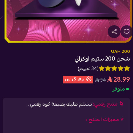
200 UAH
شحن 200 ستيم اوكراني
(34 تقييم)
28.99
وفر
5 ر.س
34
متوفر
🌀 منتج رقمي:
تستلم طلبك بصيغة كود رقمي .
⭐️ مميزات المنتج :