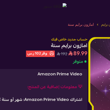
بطاقة ستور
برايم
امازون برايم سنة
حساب جديد خاص فيك
امازون برايم سنة
89.99
وفر
102 ر.س
192
متوفر
Amazon Prime Video
💡
معلومات إضافية عن المنتج:
اشتراك Amazon Prime Video: شهر أو سنة كاملة من الترفيه بلا حدود!