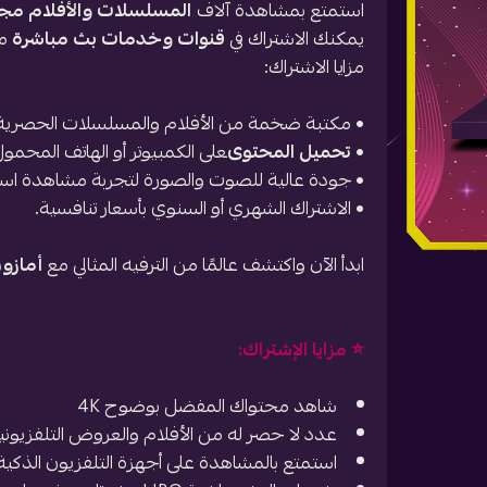
استمتع بمشاهدة آلاف
المسلسلات والأفلام مجان
يمكنك الاشتراك في
قنوات وخدمات بث مباشرة
م
مزايا الاشتراك:
• مكتبة ضخمة من الأفلام والمسلسلات الحصرية
•
تحميل المحتوى
على الكمبيوتر أو الهاتف المحمول
• جودة عالية للصوت والصورة لتجربة مشاهدة استث
• الاشتراك الشهري أو السنوي بأسعار تنافسية.
ابدأ الآن واكتشف عالمًا من الترفيه المثالي مع
أمازون
⭐️ مزايا الإشتراك:
شاهد محتواك المفضل بوضوح 4K
عدد لا حصر له من الأفلام والعروض التلفزيونية
استمتع بالمشاهدة على أجهزة التلفزيون الذكية و PlayStation و 