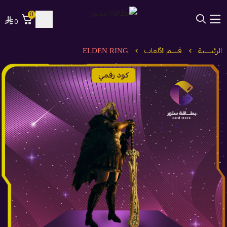
0
0
بطاقة ستور
الرئيسية
قسم الألعاب
ELDEN RING
كود رقمي