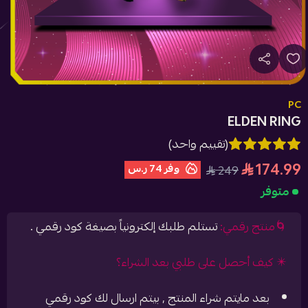
PC
ELDEN RING
(تقييم واحد)
174.99
وفر
74 ر.س
249
متوفر
🌀منتج رقمي:
تستلم طلبك إلكترونياً بصيغة كود رقمي .
✴️ كيف أحصل على طلبي بعد الشراء؟
بعد مايتم شراء المنتج , بيتم ارسال لك كود رقمي