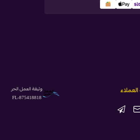
وثيقة العمل الحر
لعملاء
FL-875418818