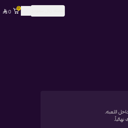
0
العملة:
ريال سعودي
0
خل اللعبه.
ائياً.