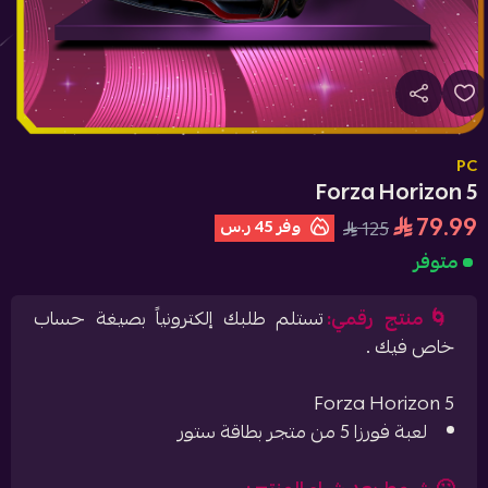
PC
Forza Horizon 5
79.99
وفر
45 ر.س
125
متوفر
🌀منتج رقمي:
تستلم طلبك إلكترونياً بصيغة حساب
خاص فيك .
Forza Horizon 5
لعبة فورزا 5 من متجر بطاقة ستور