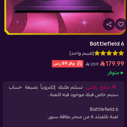
Battlefield 6
(تقييم واحد)
179.99
وفر
89 ر.س
269
متوفر
🌀منتج رقمي:
تستلم طلبك إلكترونياً بصيغة حساب
ستيم خاص فيك موجود فيه اللعبة .
Battlefield 6
لعبة باتلفيلد 6 من متجر بطاقة ستور.