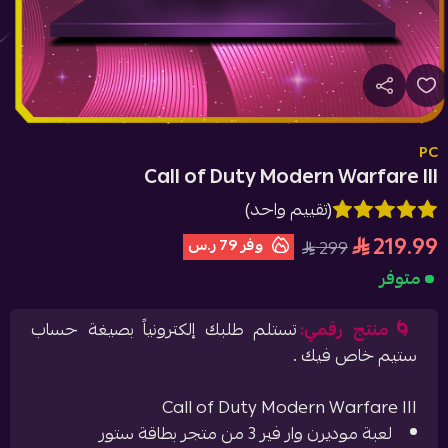
PC
Call of Duty Modern Warfare III
(تقييم واحد)
219.99
وفر
79 ر.س
299
متوفر
🌀منتج رقمي:
تستلم طلبك إلكترونياً بصيغة حساب
ستيم خاص فيك .
Call of Duty Modern Warfare III
لعبة موديرن وار فير 3 من متجر بطاقة ستور