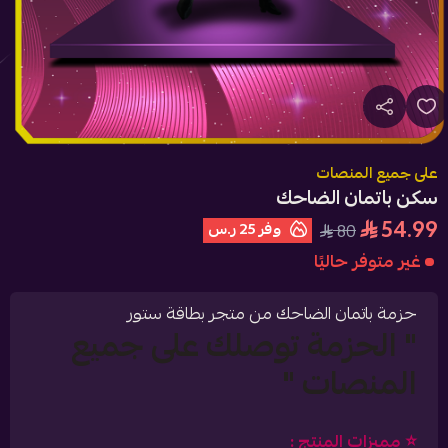
على جميع المنصات
سكن باتمان الضاحك
54.99
وفر
25 ر.س
80
غير متوفر حاليًا
حزمة باتمان الضاحك من متجر بطاقة ستور
" الحزمة توصلك على جميع
المنصات "
⭐️ مميزات المنتج :