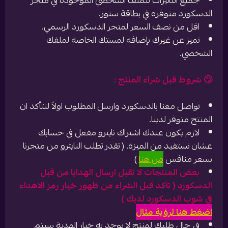
جميع التأثيرات للملف الشخصي الموجودة في متجر
الدسكورد متوفره في بطاقة ستور.
اقل من نصف السعر لمتجر الدسكورد الرسمي.
تميز عن غيرك بإضافة لمستك الخاصة لملفك
الشخصي.
🙄 شروط قبل شراء المنتج :
تواصل معنا بالدسكورد وارسل المطلوب اولاً لنتأكد ان
المنتج متوفر لدينا.
لازم يكون عندك اشتراك نايترو مفعل في حسابك
عشان تستفيد من الميزة. ( تقدر تطلب النايترو من متجرنا
بسعر منافس
من هنا
)
بعض المنتجات لا تقبل ارسال الهدايا من قبل
الدسكورد ( تأكد قبل الشراء من ظهور خيار رمز الاهداء
في شوب الدسكورد لديك )
اضغط هنا لرؤية مثال
في حال طلبك لمنتج لا يوجد به خيار الهدية سيتم