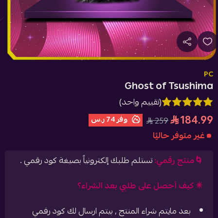
PC
Ghost of Tsushima
(تقييم واحد)
184.99
وفر
74 ر.س
259
غير متوفر حاليًا
🌀منتج رقمي:
تستلم طلبك إلكترونياً بصيغة كود رقمي .
✴️ كيف أحصل على طلبي بعد الشراء؟
بعد مايتم شراء المنتج , بيتم ارسال لك كود رقمي