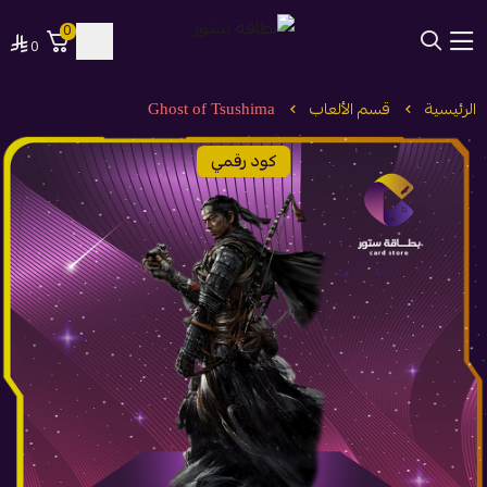
0
0
بطاقة ستور
الرئيسية
قسم الألعاب
Ghost of Tsushima
كود رقمي